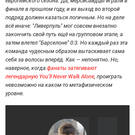
европейского сезона. Да, мерсисайдцы играли в
финале в прошлом году, и их выход во второй
подряд должен казаться логичным. Но на деле
всё иначе: "Ливерпуль" мог совсем внезапно
закончить свой путь ещё на групповом этапе, а
затем влетел "Барселоне" 0:3. Но каждый раз эта
команда чудесным образом вытаскивает сама
себя за волосы вперёд. Как — непонятно. Но,
наверное, когда
фанаты затягивают
легендарную You’ll Never Walk Alone
, проиграть
невозможно на каком-то метафизическом
уровне.