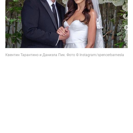
Квентин Тарантино и Даниэла Пик. Фото © Instagram/spencerbarnesla