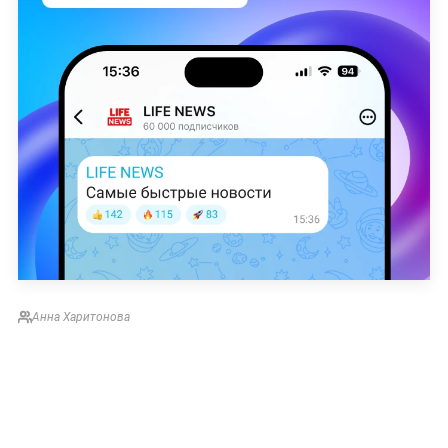
Аннa Харитонова