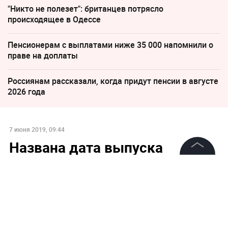
"Никто не полезет": британцев потрясло
происходящее в Одессе
Пенсионерам с выплатами ниже 35 000 напомнили о
праве на доплаты
Россиянам рассказали, когда придут пенсии в августе
2026 года
7 июня 2019, 09:44
Названа дата выпуска
косаток и белух из "китовой
©
2026
News Media Holding.
тюрьмы"
Все права защищены
Информация