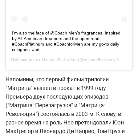
I’m also the face of @Coach Men’s fragrances. Inspired
by All-American dreamers and the open road,
#CoachPlatinum and #CoachforMen are my go-to daily
colognes. #ad
Публикация от
Michael B. Jordan
(@michaelbjordan)
6 Июн 2019 в 12:58 PDT
Напомним, что первый фильм трилогии
"Матрица" вышел в прокат в 1999 году.
Премьера двух последующих эпизодов
("Матрица: Перезагрузка" и "Матрица:
Революция") состоялась в 2003-м. К слову, в
разное время на роль Нео претендовали Юэн
МакГрегор и Леонардо Ди Каприо, Том Круз и