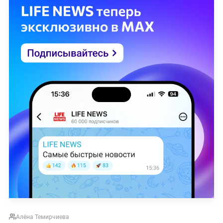
Алёна Темирчиева