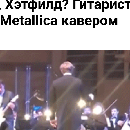
, Хэтфилд? Гитарис
 Metallica кавером