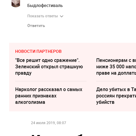
Быдлофестиваль
Показать ответы
Ответить
НОВОСТИ ПАРТНЕРОВ
"Все решит одно сражение".
Пенсионерам с 
Зеленский открыл страшную
ниже 35 000 нап
правду
праве на доплат
Нарколог рассказал о самых
Дело убитых в Т
ранних признаках
россиян прекрат
алкоголизма
убийств
24 июля 2019, 08:07