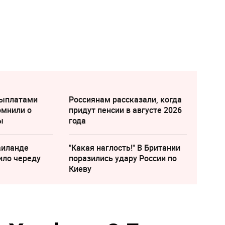
выплатами
Россиянам рассказали, когда
омнили о
придут пенсии в августе 2026
ы
года
аиланде
"Какая наглость!" В Британии
ило череду
поразились удару России по
Киеву