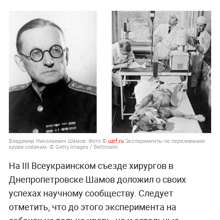
Фото ©
uzrf.ru
Э
Владимир Николаевич Шамов.
ксперименты по переливанию
© Getty Images / Bettmann
крови собакам.
На III Всеукраинском съезде хирургов в
Днепропетровске Шамов доложил о своих
успехах научному сообществу. Следует
отметить, что до этого эксперимента на