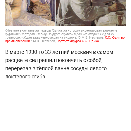
Обратите внимание на пальцы Юдина, на которых акцентировал внимание
художник Нестеров. Пальцы хирурга гнулись в разные стороны и для их
© М.В. Нестеров,
С.С. Юдин во
тренировки Юдин ежедневно играл на скрипке.
время операции
/ М.В. Нестеров,
Портрет хирурга С.С. Юдина
В марте 1930-го 33-летний москвич в самом
расцвете сил решил покончить с собой,
перерезав в тёплой ванне сосуды левого
локтевого сгиба.