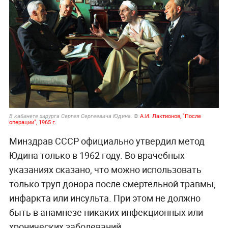
©
А.И. Лактионов, "После
В кабинете хирурга Сергея Сергеевича Юдина.
операции", 1965 г.
Минздрав СССР официально утвердил метод
Юдина только в 1962 году. Во врачебных
указаниях сказано, что можно использовать
только труп донора после смертельной травмы,
инфаркта или инсульта. При этом не должно
быть в анамнезе никаких инфекционных или
хронических заболеваний.