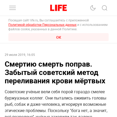
Посещая сайт life.ru, Вы соглашаетесь с приложенной
Политикой обработки Персональных данных
и с использованием
файлов cookie, указанных в данной Политике.
ОК
29 июля 2019, 16:05
Смертию смерть поправ.
Забытый советский метод
переливания крови мёртвых
Советские учёные вели себя порой гораздо смелее
буржуазных коллег. Они пытались оживить головы
рыб, собак и даже человека, игнорируя возможные
этические проблемы. Поскольку "бога нет, а значит,
всё позволено", учёные заходили так далеко,