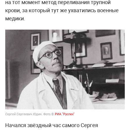
на тот момент метод переливания трупной
крови, за который тут же ухватились военные
медики.
. Фото ©
РИА "Руспех"
Сергей Сергеевич Юдин
Начался звёздный час самого Сергея