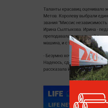
Таланты красавиц оценивало ж
Метов. Королеву выбрали един
звания "Миссис независимость 
Ирина Сылтыкова. Ирина - педа
преподавала в начальной в шко
машина, и с тех пор она дает у
- Безумно хочу работать в шко
Надеюсь, сделают подъемник и я
рассказала Ирина.