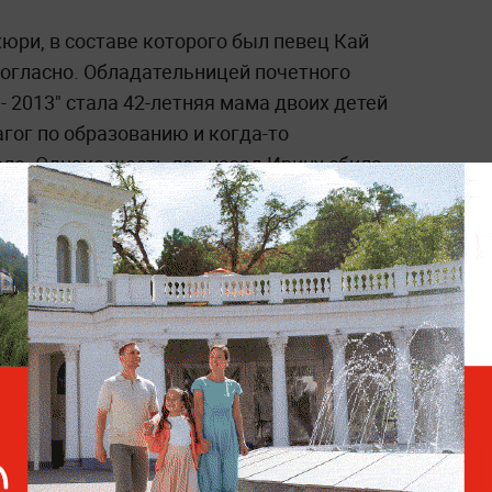
юри, в составе которого был певец Кай
огласно. Обладательницей почетного
- 2013" стала 42-летняя мама двоих детей
гог по образованию и когда-то
ле. Однако шесть лет назад Ирину сбила
роки только на дому.
ле. К сожалению, они не приспособлены.
, как и прежде, буду работать в школе, -