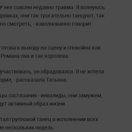
 У нее совсем недавно травма. Я волнуюсь
ировках, они так трогательно танцуют, так
но смотреть, - взволнованно говорит
готова к выходу на сцену и спокойна как
 Романа она и так королева.
 участвовать, он обрадовался. Я не хотела
орил, - рассказала Татьяна.
ицы состязания - инвалиды, они замужем,
дут активный образ жизни.
тал групповой танец в исполнении всех
ие нескольких недель.