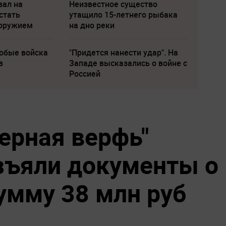
вал на
Неизвестное существо
стать
утащило 15-летнего рыбака
 оружием
на дно реки
собые войска
"Придется нанести удар". На
в
Западе высказались о войне с
Россией
ерная верфь"
зъяли документы о
умму 38 млн руб