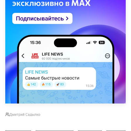
Дмитрий Садылко