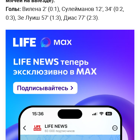
мячей на выезде).
Голы:
Вилена 2' (0:1), Сулейманов 12', 34' (0:2,
0:3), Зе Луиш 57' (1:3), Диас 77' (2:3).