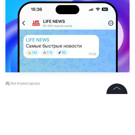
Лия Комиссарова
©
2026
News Media Holding.
Все права защищены
Информация