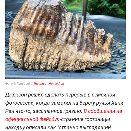
Фото © Facebook /
The Inn at Honey Run
Джексон решил сделать перерыв в семейной
фотосессии, когда заметил на берегу ручья Хани
Ран что-то, засыпанное грязью.
В сообщении на
официальной фейсбук-
странице гостиницы
находку описали как "странно выглядящий