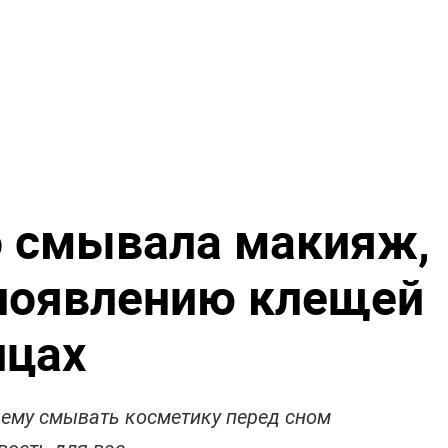
о смывала макияж,
 появлению клещей
ицах
чему смывать косметику перед сном