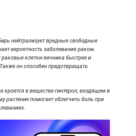
бирь нейтрализует вредные свободные
жает вероятность заболевания раком.
т раковые клетки яичника быстрее и
 Также он способен предотвращать
я кроется в веществе гинтерол, входящем в
му растение помогает облегчить боль при
олеваниях.