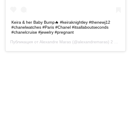
Keira & her Baby Bump🔥 #keiraknightley #thenewj12
#chanelwatches #Paris #Chanel #itsallaboutseconds
#chanelcruise #jewelry #pregnant
Публикация от
Alexandre Maras
(@alexandremaras)
2 Май 2019 в 11:25 PDT