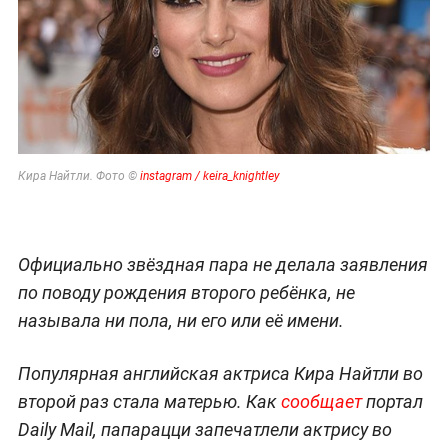
Кира Найтли. Фото ©
instagram / keira_knightley
Официально звёздная пара не делала заявления
по поводу рождения второго ребёнка, не
называла ни пола, ни его или её имени.
Популярная английская актриса Кира Найтли во
второй раз стала матерью. Как
сообщает
портал
Daily Mail, папарацци запечатлели актрису во