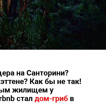
ера на Санторини?
эттене? Как бы не так!
ым жилищем у
rbnb стал
дом-гриб
в