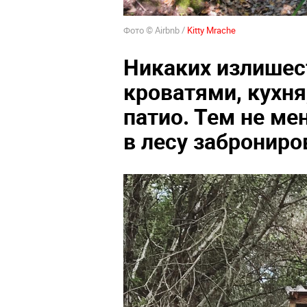
Фото © Airbnb /
Kitty Mrache
Никаких излишес
кроватями, кухня
патио. Тем не м
в лесу заброниро