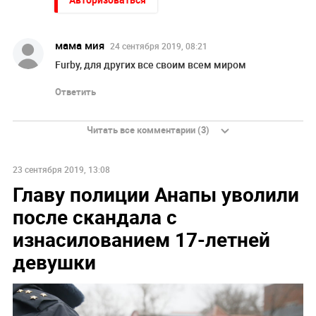
мама мия
24 сентября 2019, 08:21
Furby, для других все своим всем миром
Ответить
Читать все комментарии (3)
НОВОСТИ ПАРТНЕРОВ
Пригожин: не следует помогать взрослым детям
деньгами
Погиб Александр Ермаков
Россияне массово снимают наличные
МИД Польши отреагировал на перенос посольства