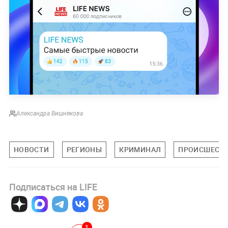
действиям сексуального характера. По
предварительным данным, они
изнасиловали
17-летнюю волейболистку
из Липецка на одном
из пляжей.