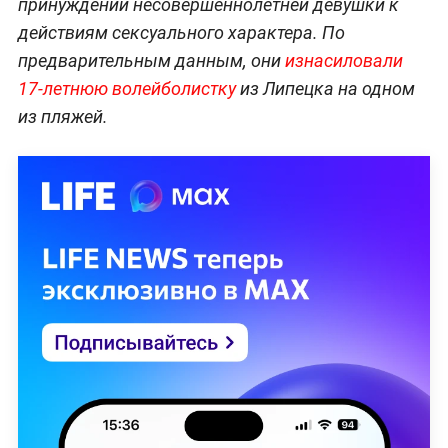
совершении преступления, уволенных ранее.
— Четверо сотрудников патрульно-постовой
службы полиции уволены из органов
внутренних дел по отрицательным мотивам. К
строгой дисциплинарной ответственности
привлечены их непосредственные
руководители,
— сказали в пресс-службе.
Кроме того, ещё один заместитель главы ОМВД
России по Анапе предупреждён о неполном
служебном соответствии.
Напомним, в конце августа в Анапе двое бывших
полицейских
стали фигурантами
дела о
принуждении несовершеннолетней девушки к