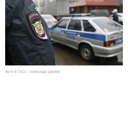
России
По бежавшему из России Надеждину* нанесли новый
удар
Неизвестное существо утащило 15-летнего рыбака на
дно реки
23 сентября 2019, 13:08
Главу полиции Анапы уволили
после скандала с
изнасилованием 17-летней
девушки