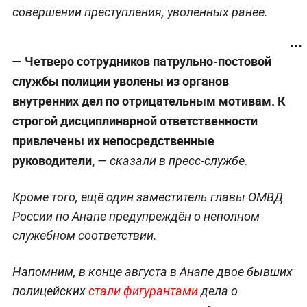
Глава ОМВД России по Анапе и его заместитель
по охране общественного порядка уволены
после инцидента с изнасилованием
полицейскими 17-летней волейболистки. Об этом
сообщает
ТАСС
со ссылкой на ГУ МВД РФ по
Краснодарскому краю.
Всего же наказанию подвергли 11 сотрудников
полиции, в том числе и двоих подозреваемых в