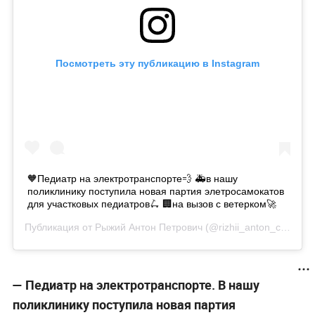
Посмотреть эту публикацию в Instagram
🧡Педиатр на электротранспорте💨 🚑в нашу
поликлинику поступила новая партия элетросамокатов
для участковых педиатров🛴 🏢на вызов с ветерком🚀
Публикация от
Рыжий Антон Петрович
(@rizhii_anton_chelabinsk)
— Педиатр на электротранспорте. В нашу
поликлинику поступила новая партия