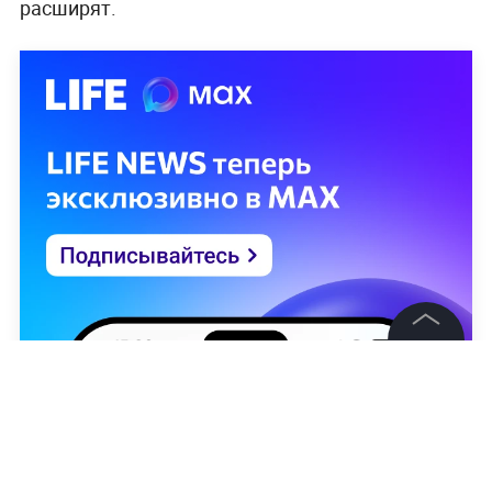
расширят.
©
2026
News Media Holding.
Все права защищены
Информация