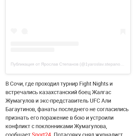
Публикация от Ярослав Степанов (@1yaroslav.stepanov1)
19 О
В Сочи, где проходил турнир Fight Nights и
встречались казахстанский боец Жалгас
Жумагулов и экс-представитель UFC Али
Багаутинов, фанаты последнего не согласились
признать его поражение в бою и устроили
конфликт с поклонниками Жумагулова,
сообщает
Sport24
. Потасовку снял журналист