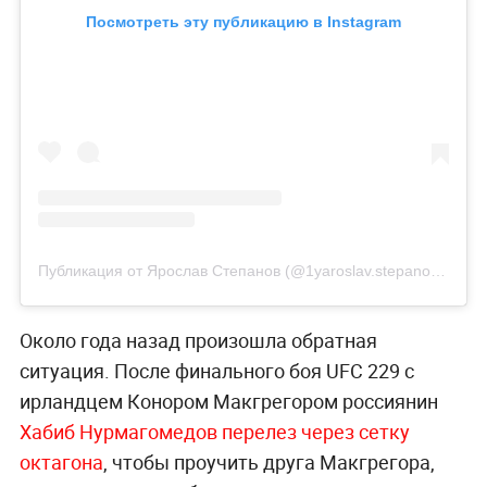
Посмотреть эту публикацию в Instagram
Публикация от Ярослав Степанов (@1yaroslav.stepanov1)
20 
Около года назад произошла обратная
ситуация. После финального боя UFC 229 с
ирландцем Конором Макгрегором россиянин
Хабиб Нурмагомедов перелез через сетку
октагона
, чтобы проучить друга Макгрегора,