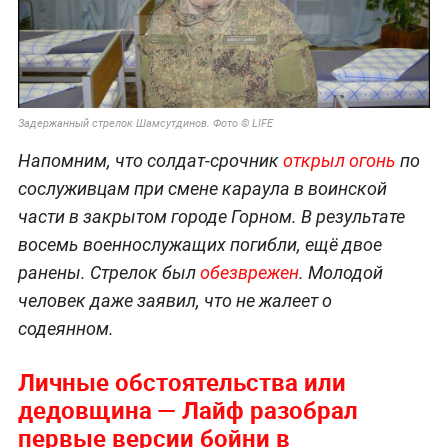
Задержанный стрелок Шамсутдинов. Фото © LIFE
Напомним, что солдат-срочник
открыл огонь
по
сослуживцам при смене караула в воинской
части в закрытом городе Горном. В результате
восемь военнослужащих погибли, ещё двое
ранены. Стрелок был
обезврежен
. Молодой
человек даже заявил, что не жалеет о
содеянном.
Личные обстоятельства или
дедовщина — Лайф разобрал
первые версии бойни в