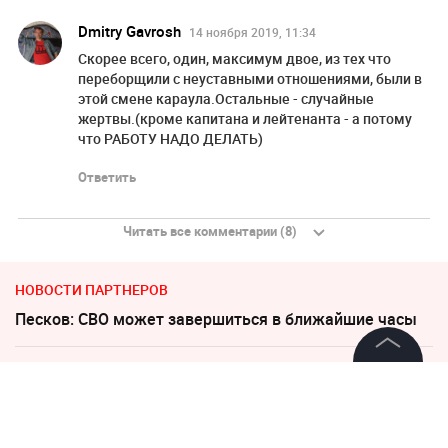
Dmitry Gavrosh
14 ноября 2019, 11:34
Скорее всего, один, максимум двое, из тех что
переборщили с неуставными отношениями, были в
этой смене караула.Остальные - случайные
жертвы.(кроме капитана и лейтенанта - а потому
что РАБОТУ НАДО ДЕЛАТЬ)
Ответить
Читать все комментарии (8)
НОВОСТИ ПАРТНЕРОВ
Песков: СВО может завершиться в ближайшие часы
Соседов: Пугачева безнадежно постарела
©
2026
News Media Holding.
Все права защищены
"Пока Киев горел". Раскрыто состояние Зеленского
после удара РФ