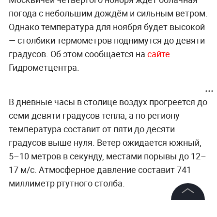
погода с небольшим дождём и сильным ветром.
Однако температура для ноября будет высокой
— столбики термометров поднимутся до девяти
градусов. Об этом сообщается на
сайте
Гидрометцентра.
В дневные часы в столице воздух прогреется до
семи-девяти градусов тепла, а по региону
температура составит от пяти до десяти
градусов выше нуля. Ветер ожидается южный,
5–10 метров в секунду, местами порывы до 12–
17 м/с. Атмосферное давление составит 741
миллиметр ртутного столба.
В Москве и области весь день четвёртого
©
2026
News Media Holding.