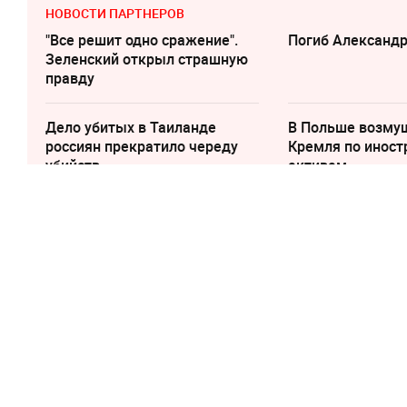
НОВОСТИ ПАРТНЕРОВ
"Все решит одно сражение".
Погиб Александ
Зеленский открыл страшную
правду
Дело убитых в Таиланде
В Польше возму
россиян прекратило череду
Кремля по инос
убийств
активам
25 ноября 2019, 14:21
В Кургане свя
крестить ребён
родимое пятно