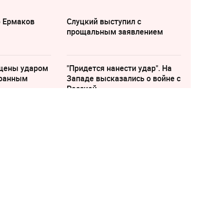
р Ермаков
Слуцкий выступил с
прощальным заявлением
щены ударом
"Придется нанести удар". На
транным
Западе высказались о войне с
Россией
щенник отказался
ка, увидев его