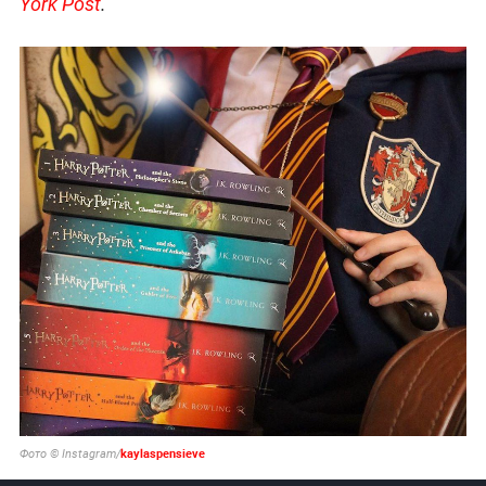
York Post
.
kaylaspensieve
Фото © Instagram/