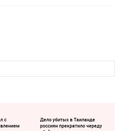
л с
Дело убитых в Таиланде
явлением
россиян прекратило череду