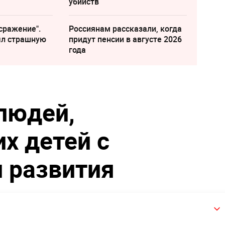
убийств
сражение".
Россиянам рассказали, когда
ыл страшную
придут пенсии в августе 2026
года
людей,
х детей с
 развития