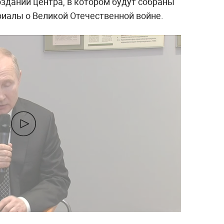
здании центра, в котором будут собраны
риалы о Великой Отечественной войне.