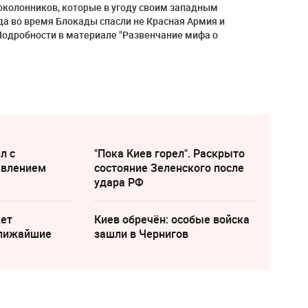
токолонников, которые в угоду своим западным
да во время Блокады спасли не Красная Армия и
Подробности в материале "Развенчание мифа о
л с
"Пока Киев горел". Раскрыто
явлением
состояние Зеленского после
удара РФ
жет
Киев обречён: особые войска
ближайшие
зашли в Чернигов