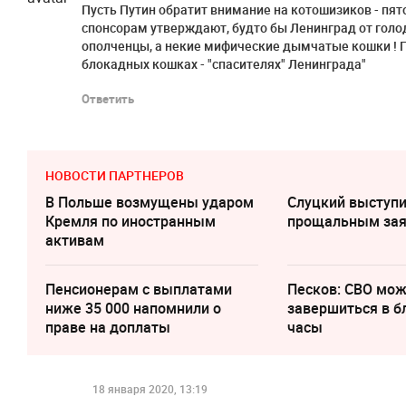
Пусть Путин обратит внимание на котошизиков - пя
спонсорам утверждают, будто бы Ленинград от голо
ополченцы, а некие мифические дымчатые кошки ! 
блокадных кошках - "спасителях" Ленинграда"
Ответить
НОВОСТИ ПАРТНЕРОВ
В Польше возмущены ударом
Слуцкий выступи
Кремля по иностранным
прощальным за
активам
Пенсионерам с выплатами
Песков: СВО мо
ниже 35 000 напомнили о
завершиться в 
праве на доплаты
часы
18 января 2020, 13:19