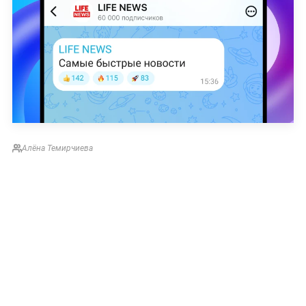
Алёна Темирчиева