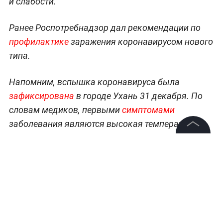
коронавирус у него обнаружили позднее. Врач
назначил проведение компьютерной
томографии и лабораторных анализов, узнав о
его контактах с другими инфицированными.
Врачи предупреждают, что в числе первичных
симптомов могут быть не только жар и кашель,
но и нарушения в работе нервной и
пищеварительной систем. Речь идёт о
расстройстве желудка, тошноте, головных болях
©
2026
News Media Holding.
и слабости.
Все права защищены
Ранее Роспотребнадзор дал рекомендации по
профилактике
заражения коронавирусом нового
Информация
типа.
Контакты