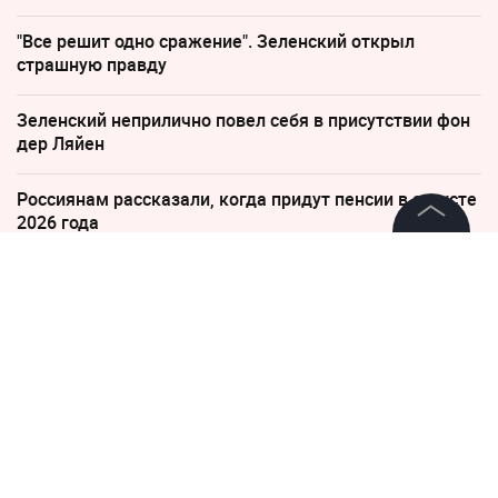
"Все решит одно сражение". Зеленский открыл
страшную правду
Зеленский неприлично повел cебя в присутствии фон
дер Ляйен
Россиянам рассказали, когда придут пенсии в августе
2026 года
©
2026
News Media Holding.
Все права защищены
2 ноября 2019, 07:00
10 знойных фото дочки
Сталлоне, которая затмит
Информация
собой любую голливудскую
Контакты
актрису
Редакция
Правовая информация