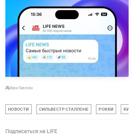
Вера Павлова
НОВОСТИ
СИЛЬВЕСТР СТАЛЛОНЕ
РОККИ
КИН
Подписаться на LIFE