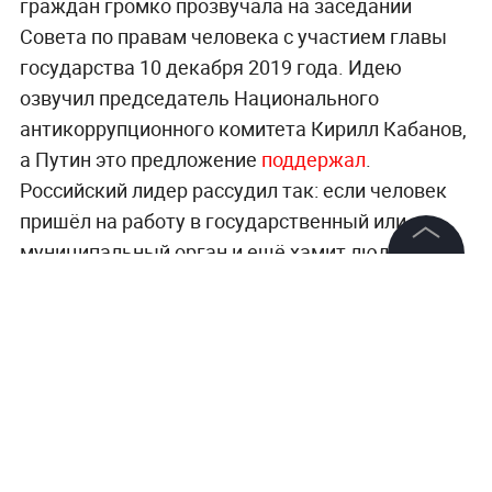
граждан громко прозвучала на заседании
Совета по правам человека с участием главы
государства 10 декабря 2019 года. Идею
озвучил председатель Национального
антикоррупционного комитета Кирилл Кабанов,
а Путин это предложение
поддержал
.
Российский лидер рассудил так: если человек
пришёл на работу в государственный или
муниципальный орган и ещё хамит людям, ему
там не место. Однако, чтобы чиновника можно
©
2026
News Media Holding.
Все права защищены
было уволить за хамство, потребуется внести
поправки в закон о государственной службе, о
муниципальной службе и в закон о полиции. Как
Информация
позже пояснил Кабанов
в беседе с Лайфом
, СПЧ
Контакты
проработает этот вопрос, как только президент
Редакция
выступит с таким поручением.