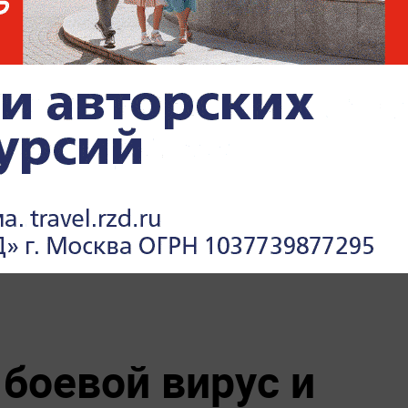
собые войска
Зеленский неприлично повел
в
cебя в присутствии фон дер