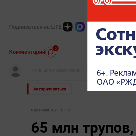
Подписаться на LIFE
0
Комментарий
Авторизоваться
НОВОСТИ ПАРТНЕРОВ
По бежавшему из России
Киев обречён: о
Надеждину* нанесли новый
зашли в Черниго