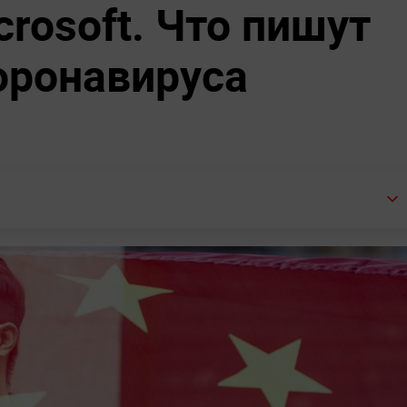
Ляйен
лась в
Рубио отреагировал на
сле
требование перестать
накачивать ВСУ оружием
 боевой вирус и
rosoft. Что пишут
оронавируса