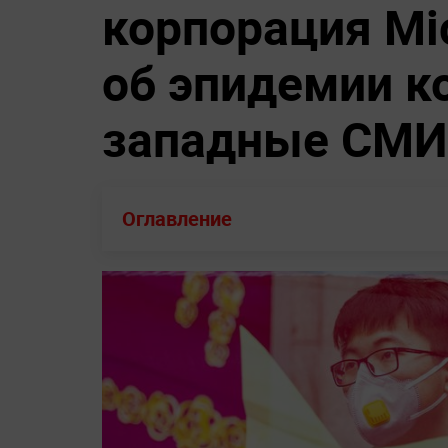
удар
Трамп спас ребёнка от
Безрукова оказа
падения со сцены и пошутил
инвалидном кре
про Байдена
6 февраля 2020, 13:00
65 млн трупов,
корпорация Mic
об эпидемии к
западные СМИ