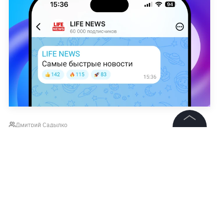
Дмитрий Садылко
©
2026
News Media Holding.
Все права защищены
СТАТЬИ
СТАНИСЛАВА КОНСТАНТИНОВА
СПОРТ
Информация
Подписаться на LIFE
Контакты