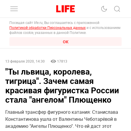
Посещая сайт life.ru, Вы соглашаетесь с приложенной
Политикой обработки Персональных данных
и с использованием
файлов cookie, указанных в данной Политике.
ОК
13 февраля 2020, 14:30
17813
"Ты львица, королева,
тигрица". Зачем самая
красивая фигуристка России
стала "ангелом" Плющенко
Главный трансфер фигурного катания: Станислава
Константинова ушла от Валентины Чеботарёвой в
академию "Ангелы Плющенко". Что ей даст этот