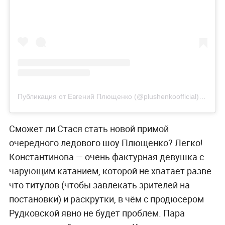
Публикация от Евгений Плющенко (@plushenkoofficial)
30 Дек
Сможет ли Стася стать новой примой
очередного ледового шоу Плющенко? Легко!
Константинова — очень фактурная девушка с
чарующим катанием, которой не хватает разве
что титулов (чтобы завлекать зрителей на
постановки) и раскрутки, в чём с продюсером
Рудковской явно не будет проблем. Пара