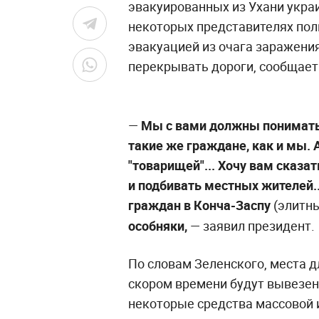
эвакуированных из Ухани украи
некоторых представителях поли
эвакуацией из очага заражени
перекрывать дороги, сообщае
—
Мы с вами должны понимать
такие же граждане, как и мы. 
"товарищей"... Хочу вам сказа
и подбивать местных жителей..
граждан в Конча-Заспу
(элитн
особняки,
— заявил президент.
По словам Зеленского, места 
скором времени будут вывезены
некоторые средства массовой