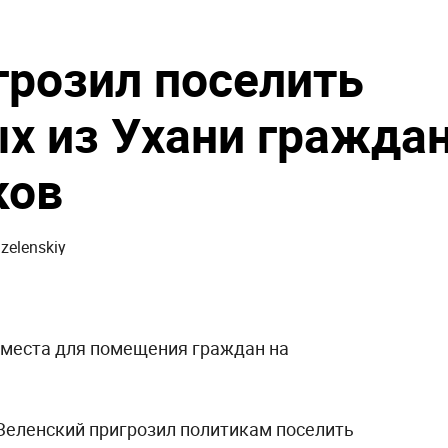
грозил поселить
х из Ухани гражда
ков
о места для помещения граждан на
еленский пригрозил политикам поселить