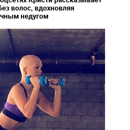
 без волос, вдохновляя
ичным недугом