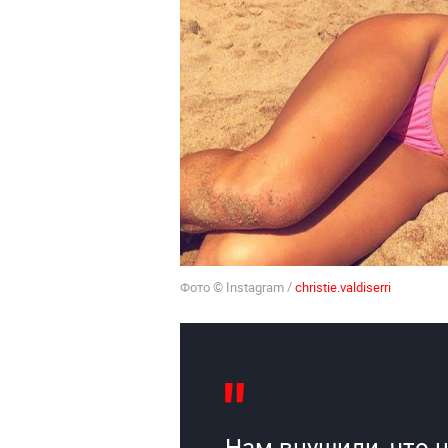
Фото © Instagram /
christie.valdiserri
Нам внушили, что 