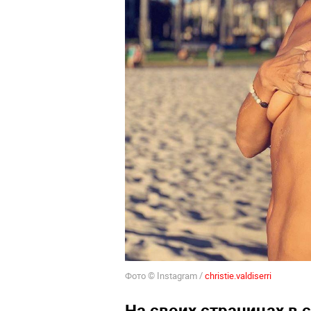
Фото © Instagram /
christie.valdiserri
На своих страницах в 