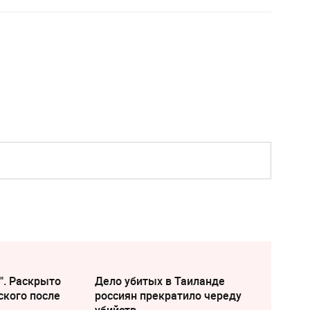
". Раскрыто
Дело убитых в Таиланде
ского после
россиян прекратило череду
убийств