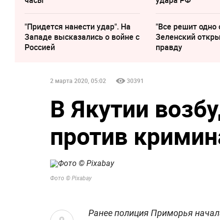
"Придется нанести удар". На
"Все решит одно 
Западе высказались о войне с
Зеленский откр
Россией
правду
2 марта 2020, 05:02
30391
В Якутии возб
против кримин
Фото © Pixabay
Ранее полиция Приморья начал