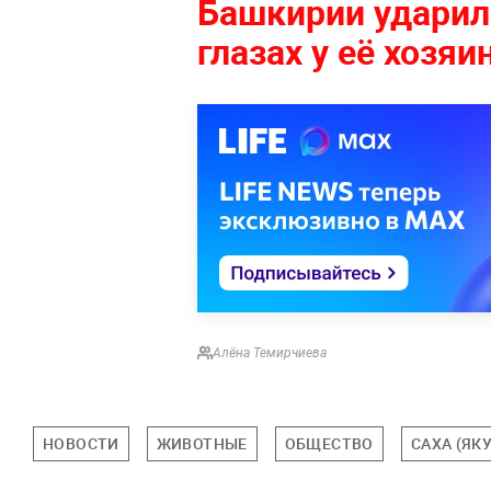
Башкирии ударил
глазах у её хозяи
Алёна Темирчиева
НОВОСТИ
ЖИВОТНЫЕ
ОБЩЕСТВО
САХА (ЯК