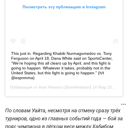
Посмотреть эту публикацию в Instagram
This just in. Regarding Khabib Nurmagomedov vs. Tony
Ferguson on April 18, Dana White said on SportsCenter,
“We're hoping this all clears up by April, and this fight is
going to happen. Whatever it takes, probably not in the
United States, but this fight is going to happen." (h/t
@espnmma)
Публикация от
Ariel Helwani
(@arielhelwani)
16 Мар 2020 в 2:43 PDT
По словам Уайта, несмотря на отмену сразу трёх
турниров, одно из главных событий года — бой за
пояс чемпиона в лёгком весе между Хабибом