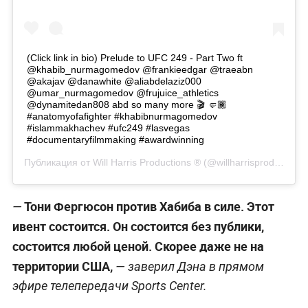
(Click link in bio) Prelude to UFC 249 - Part Two ft
@khabib_nurmagomedov @frankieedgar @traeabn
@akajav @danawhite @aliabdelaziz000
@umar_nurmagomedov @frujuice_athletics
@dynamitedan808 abd so many more 🎬 🤛🏾
#anatomyofafighter #khabibnurmagomedov
#islammakhachev #ufc249 #lasvegas
#documentaryfilmmaking #awardwinning
Публикация от
Will Harris Productions ®️
(@willharrisproductions)
Тони Фергюсон против Хабиба в силе. Этот
—
ивент состоится. Он состоится без публики,
состоится любой ценой. Скорее даже не на
территории США,
— заверил Дэна в прямом
эфире телепередачи Sports Center.