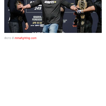
Фото ©
mmafighting.com