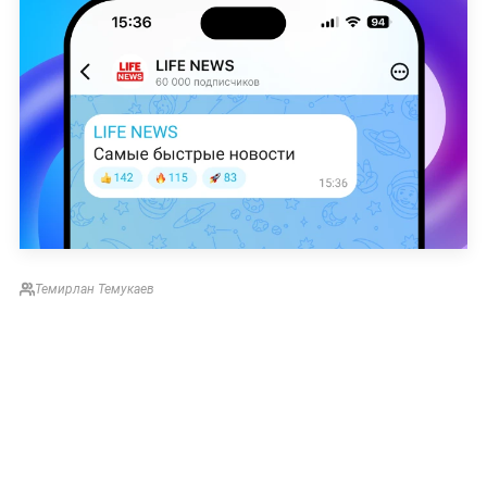
Темирлан Темукаев