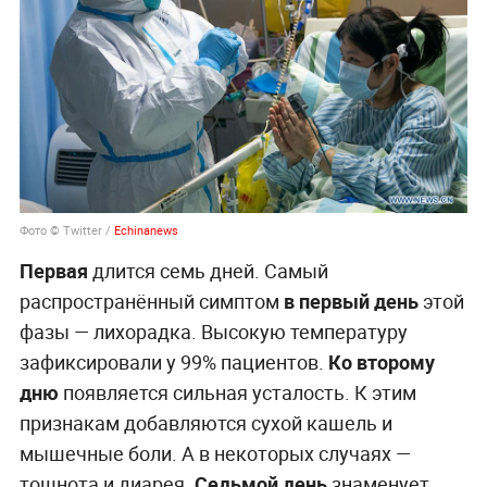
Фото © Twitter /
Echinanews
Первая
длится семь дней. Самый
распространённый симптом
в первый день
этой
фазы — лихорадка. Высокую температуру
зафиксировали у 99% пациентов.
Ко второму
дню
появляется сильная усталость. К этим
признакам добавляются сухой кашель и
мышечные боли. А в некоторых случаях —
тошнота и диарея.
Седьмой день
знаменует