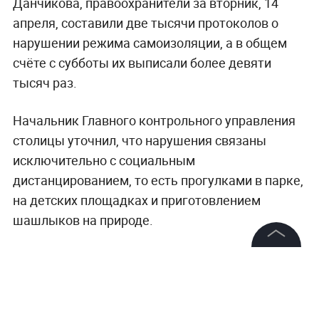
Данчикова, правоохранители за вторник, 14
апреля, составили две тысячи протоколов о
нарушении режима самоизоляции, а в общем
счёте с субботы их выписали более девяти
тысяч раз.
Начальник Главного контрольного управления
столицы уточнил, что нарушения связаны
исключительно с социальным
дистанцированием, то есть прогулками в парке,
на детских площадках и приготовлением
шашлыков на природе.
Напомним, сегодня в Москве и Подмосковье
©
2026
News Media Holding.
начал действовать пропускной режим
. Пропуск
Все права защищены
проверяют, если вы едете на общественном
транспорте или авто. При нарушении правил