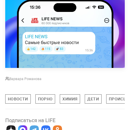
Варвара Романова
НОВОСТИ
ПОРНО
ХИМИЯ
ДЕТИ
ПРОИСШЕ
Подписаться на LIFE