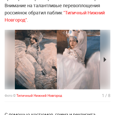
Внимание на талантливые перевоплощения
россиянок обратил паблик
"Типичный Нижний
Новгород"
.
1
/
8
Фото ©
Типичный Нижний Новгород
С помощью костюмов, грима и реквизита