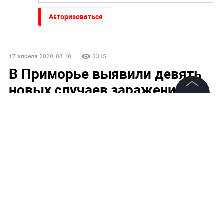
Авторизоваться
17 апреля 2020, 03:18
3315
В Приморье выявили девять
новых случаев заражения
коронавирусом
©
2026
News Media Holding.
Все права защищены
Информация
Контакты
Редакция
Правовая информация
Политика обработки персональных данных