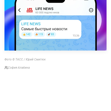
Фото © ТАСС / Юрий Смитюк
София Алабина