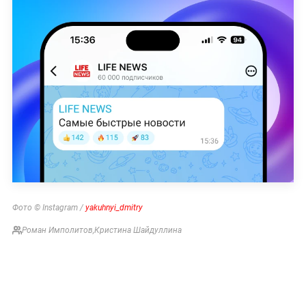
Фото © Instagram /
yakuhnyi_dmitry
Роман Имполитов
,
Кристина Шайдуллина