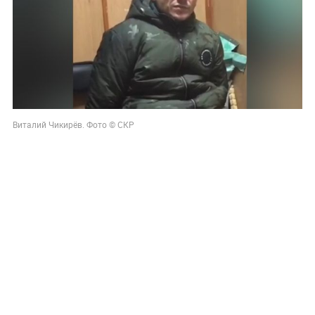
Виталий Чикирёв. Фото © СКР