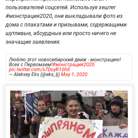
пользователей соцсетей. Используя хештег
#монстрация2020, они выкладывали фото из
дома с плакатами и призывами, содержащими
шутливые, абсурдные или просто ничего не
значащие заявления.
Люблю этот новосибирский движ - монстрацию!
Всех с Первомаем!
#монстрация2020
pic.twitter.com/s7DoyR10h6
— Aleksey Eks (@eks_lj)
May 1, 2020