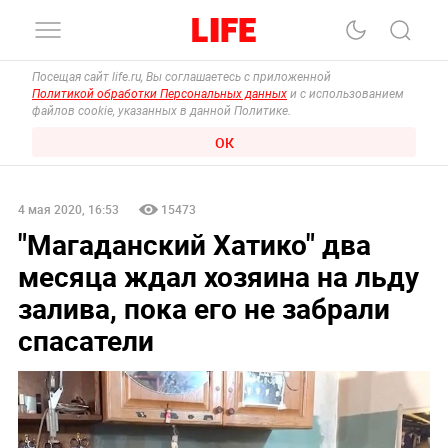
Посещая сайт life.ru, Вы соглашаетесь с приложенной
Политикой обработки Персональных данных
и с использованием
файлов cookie, указанных в данной Политике.
ОК
4 мая 2020, 16:53
15473
"Магаданский Хатико" два
месяца ждал хозяина на льду
залива, пока его не забрали
спасатели