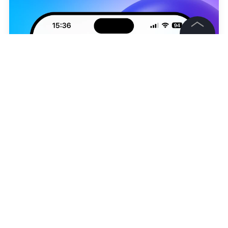
©
2026
News Media Holding.
Все права защищены
Информация
Контакты
Редакция
Правовая информация
София Алабина
Политика обработки персональных данных
Партнерам
RSS
Жанры и форматы