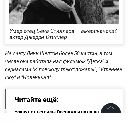
Умер отец Бена Стиллера — американский
актёр Джерри Стиллер
На счету Линн Шелтон более 50 картин, в том
числе она работала над фильмом "Детка" и
сериалами "И повсюду тлеют пожары", "Утреннее
шоу" и "Новенькая".
Читайте ещё:
Нокаут от легенды Оверима и похвала
Хабиба. Итоги турнира UFC во Флориде
©
2026
News Media Holding.
Все права защищены