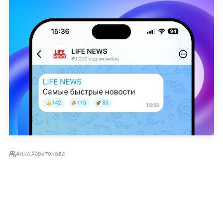
Аннa Харитонова