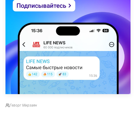
Геворг Мирзаян