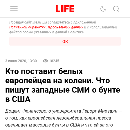
Посещая сайт life.ru, Вы соглашаетесь с приложенной
Политикой обработки Персональных данных
и с использованием
файлов cookie, указанных в данной Политике.
ОК
3 июня 2020, 13:30
18245
Кто поставит белых
европейцев на колени. Что
пишут западные СМИ о бунте
в США
Доцент Финансового университета Геворг Мирзаян —
о том, как европейская леволиберальная пресса
оценивает массовые бунты в США и что ей за это