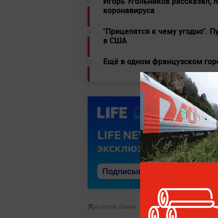
Игорь Угольников рассказал,
коронавируса
"Прицепятся к чему угодно". 
в США
Ещё в одном французском гор
Алексей Дёмин