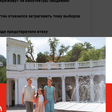
 переживут ли кинотеатры пандемию
Путин отказался затрагивать тему выборов
оде предотвратили атаку