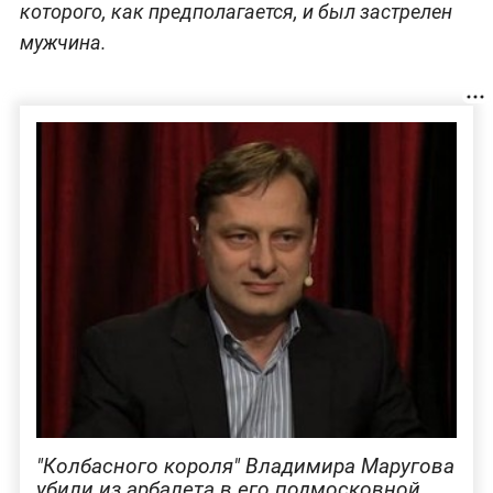
которого, как предполагается, и был застрелен
мужчина.
"Колбасного короля" Владимира Маругова
убили из арбалета в его подмосковной