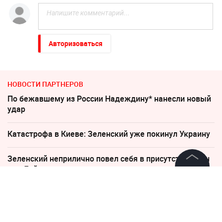
Авторизоваться
НОВОСТИ ПАРТНЕРОВ
По бежавшему из России Надеждину* нанесли новый
удар
Катастрофа в Киеве: Зеленский уже покинул Украину
Зеленский неприлично повел cебя в присутствии фон
дер Ляйен
©
2026
News Media Holding.
Все права защищены
"Все решит одно сражение". Зеленский открыл
страшную правду