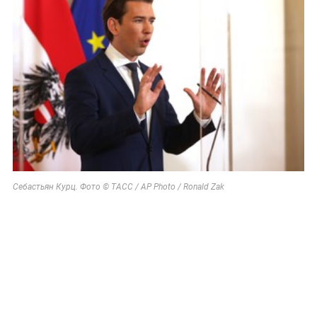
Себастьян Курц. Фото © ТАСС / AP Photo / Ronald Zak