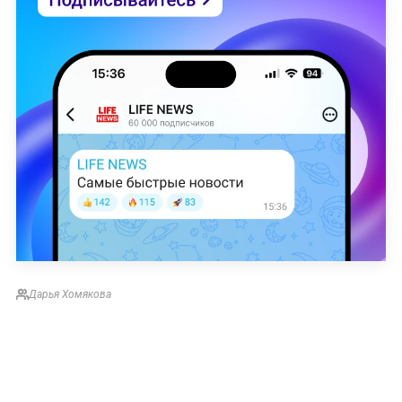
Дарья Хомякова