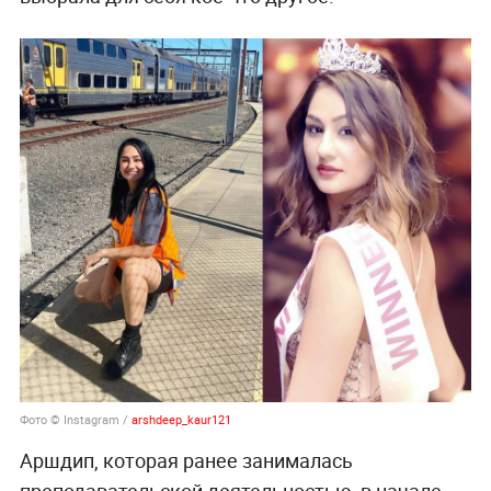
Фото © Instagram /
arshdeep_kaur121
Аршдип, которая ранее занималась