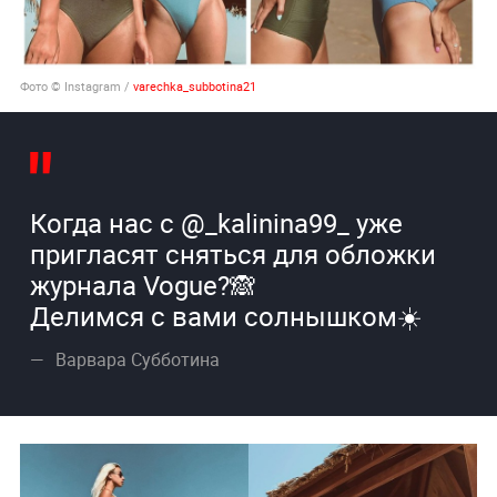
Фото © Instagram /
varechka_subbotina21
Когда нас с @_kalinina99_ уже
пригласят сняться для обложки
журнала Vogue?🙈
Делимся с вами солнышком☀️
Варвара Субботина