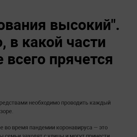
ования высокий".
, в какой части
 всего прячется
редствами необходимо проводить каждый
зоре.
ре во время пандемии коронавируса — это
ы семьи заходят с улицы и могут принести