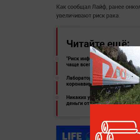
Как сообщал Лайф, ранее онко
увеличивают риск рака.
Читайте ещё:
"Риск инфицирования высокий"
чаще всего прячется коронав
Лаборатории назвали ошибки в
коронавирус
Никаких утюгов. Россиянам об
деньги от коронавируса