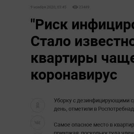
9 ноября 2020, 03:45
23489
"Риск инфицир
Стало известно
квартиры чаще
коронавирус
Уборку с дезинфицирующими с
день, отметили в Роспотребнад
Самое опасное место в кварти
прихожая, поскольку туда член