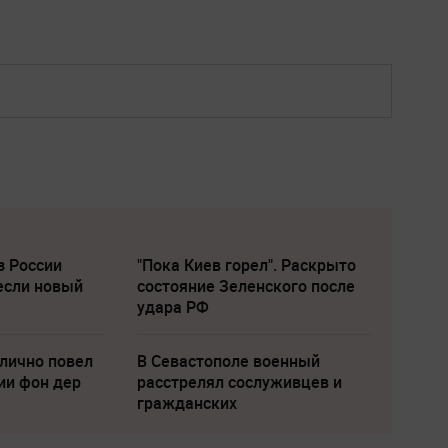
з России
"Пока Киев горел". Раскрыто
если новый
состояние Зеленского после
удара РФ
лично повел
В Севастополе военный
ии фон дер
расстрелял сослуживцев и
гражданских