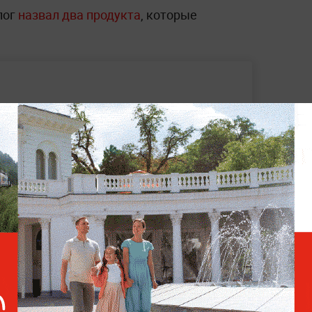
лог
назвал два продукта
, которые
. Стало известно, в какой части квартиры
ирус
рачей и пациентов при тестировании на
ъяснили, как за 10 минут дома очистить