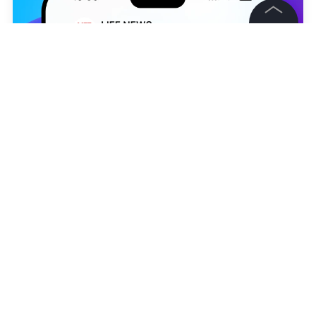
©
2026
News Media Holding.
Все права защищены
Информация
Контакты
Редакция
Дарья Хомякова
Правовая информация
Политика обработки персональных данных
Партнерам
RSS
Жанры и форматы
Расследования