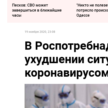
Песков: СВО может
"Никто не полезе
завершиться в ближайшие
потрясло происх
часы
Одессе
19 ноября 2020, 23:08
В Роспотребна
ухудшении сит
коронавирусом