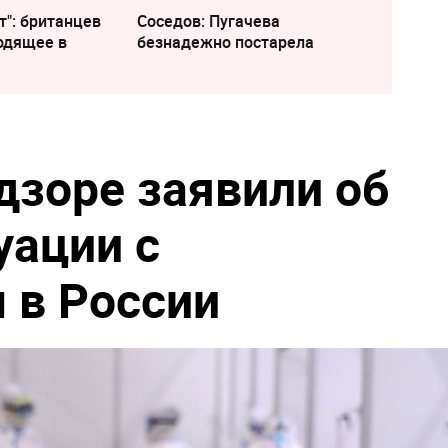
т": британцев
Соседов: Пугачева
одящее в
безнадежно постарела
дзоре заявили об
уации с
 в России