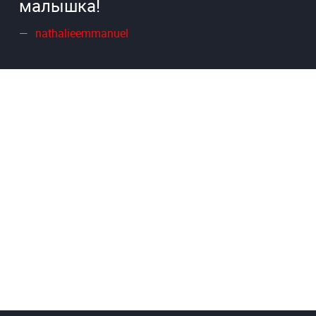
малышка!
nathalieemmanuel