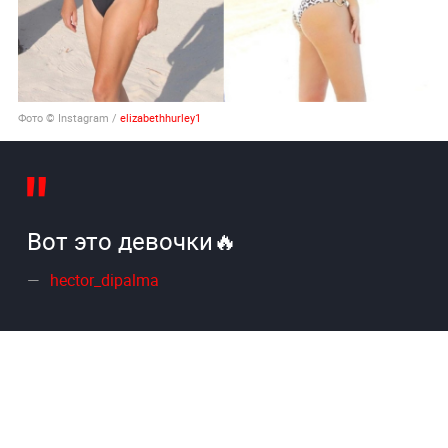
Фото © Instagram /
elizabethhurley1
Вот это девочки🔥
hector_dipalma