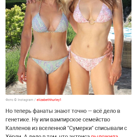
Фото © Instagram /
elizabethhurley1
Но теперь фанаты знают точно — всё дело в
генетике. Ну или вампирское семейство
Калленов из вселенной "Сумерки" списывали с
Хёрли. А дело в том, что актриса
выложила