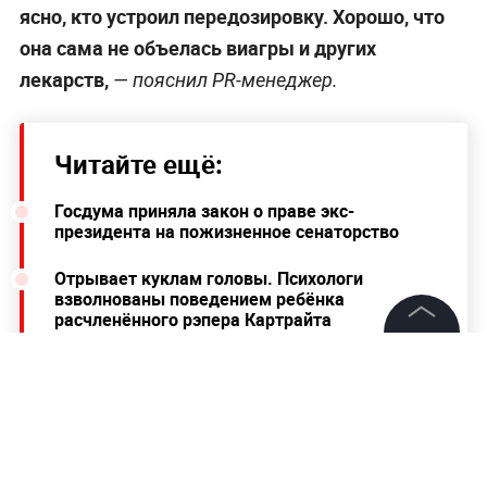
ясно, кто устроил передозировку. Хорошо, что
она сама не объелась виагры и других
лекарств,
— пояснил PR-менеджер.
Читайте ещё:
Госдума приняла закон о праве экс-
президента на пожизненное сенаторство
Отрывает куклам головы. Психологи
взволнованы поведением ребёнка
расчленённого рэпера Картрайта
©
2026
News Media Holding.
Главе "Победы" пришлось извиняться перед
Все права защищены
Росавиацией после скандала с "эротикой" в
небе
Информация