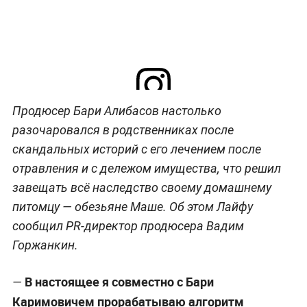
Продюсер Бари Алибасов настолько
Посмотреть эту публикацию в Instagram
разочаровался в родственниках после
скандальных историй с его лечением после
отравления и с дележом имущества, что решил
завещать всё наследство своему домашнему
питомцу — обезьяне Маше. Об этом Лайфу
сообщил PR-директор продюсера Вадим
Горжанкин.
Публикация от Бари Алибасов (@alibasov_nana)
В настоящее я совместно с Бари
—
Каримовичем прорабатываю алгоритм